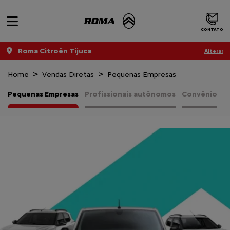
CONTATO
Roma Citroën Tijuca
Alterar
Home
Vendas Diretas
Pequenas Empresas
Pequenas Empresas
Profissionais autônomos
Convênio
V