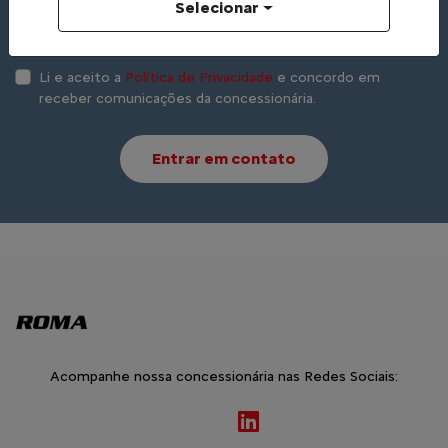
Selecionar
Preferência de contato:
Whatsapp
Telefone
Email
Li e aceito a
Política de Privacidade
e concordo em
receber comunicações da concessionária.
Entrar em contato
Acompanhe nossa concessionária nas Redes Sociais: