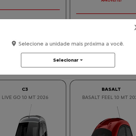
TAXA 0 %
E-COMMERCE
E-COMMERCE
De: R$ 100.590,00
De: R$ 128.890,00
R$ 87.590,00
Selecione a unidade mais próxima a você.
R$ 110.990,0
Selecionar
Garanta o seu
Garanta o seu
C3
BASALT
LIVE GO 1.0 MT 2026
BASALT FEEL 1.0 MT 20