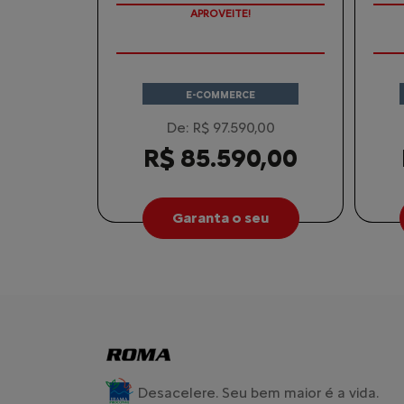
COM SEU USADO NA TROCA
VA
E-COMMERCE
De: R$ 97.590,00
R$ 85.590,00
Garanta o seu
Desacelere. Seu bem maior é a vida.