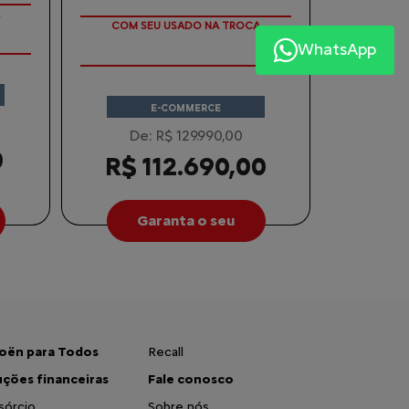
OVO
TAXA ZERO EM 12X
WhatsApp
E-COMMERCE
De: R$ 129.990,00
0
R$ 112.690,00
Garanta o seu
roën para Todos
Recall
uções financeiras
Fale conosco
sórcio
Sobre nós