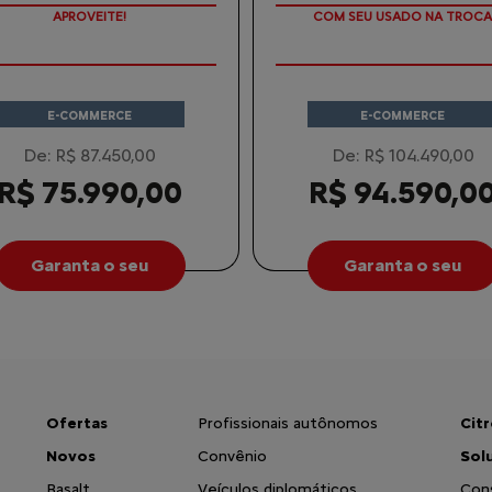
LORIZAÇÃO DO SEU SEMINOVO
VALORIZAÇÃO DO SEU SEMIN
E-COMMERCE
E-COMMERCE
De: R$ 87.450,00
De: R$ 104.490,00
R$ 75.990,00
R$ 94.590,0
Garanta o seu
Garanta o seu
Ofertas
Profissionais autônomos
Cit
Novos
Convênio
Sol
Basalt
Veículos diplomáticos
Con