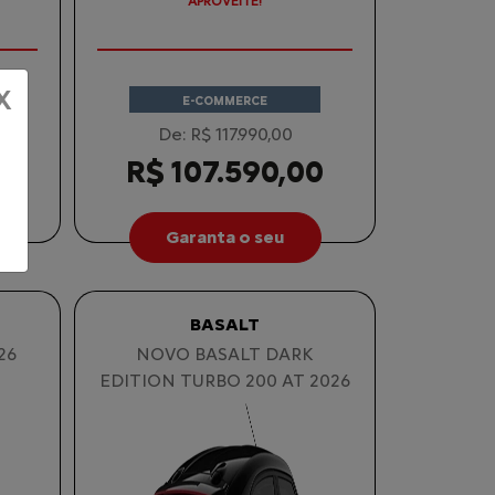
TAXA 0 %
X
E-COMMERCE
De: R$ 117.990,00
0
R$ 107.590,00
Garanta o seu
BASALT
26
NOVO BASALT DARK
EDITION TURBO 200 AT 2026